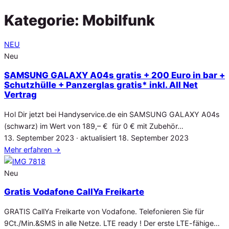
Kategorie:
Mobilfunk
NEU
Neu
SAMSUNG GALAXY A04s gratis + 200 Euro in bar +
Schutzhülle + Panzerglas gratis* inkl. All Net
Vertrag
Hol Dir jetzt bei Handyservice.de ein SAMSUNG GALAXY A04s
(schwarz) im Wert von 189,– € für 0 € mit Zubehör…
Veröffentlicht
13. September 2023
· aktualisiert
18. September 2023
am
Mehr erfahren
→
Neu
Gratis Vodafone CallYa Freikarte
GRATIS CallYa Freikarte von Vodafone. Telefonieren Sie für
9Ct./Min.&SMS in alle Netze. LTE ready ! Der erste LTE-fähige…