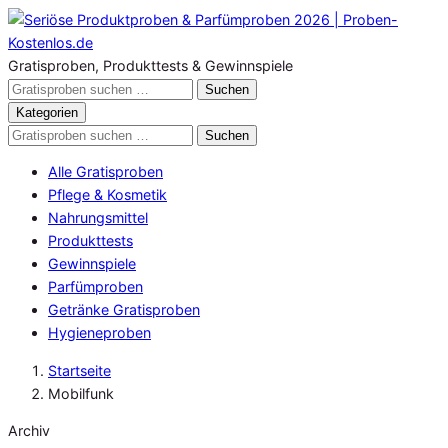
Zum
Inhalt
springen
Gratisproben, Produkttests & Gewinnspiele
Gratisproben
Suchen
durchsuchen
Kategorien
Gratisproben
Suchen
durchsuchen
Alle Gratisproben
Pflege & Kosmetik
Nahrungsmittel
Produkttests
Gewinnspiele
Parfümproben
Getränke Gratisproben
Hygieneproben
Startseite
Mobilfunk
Archiv