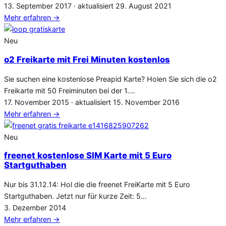
Veröffentlicht
13. September 2017
· aktualisiert
29. August 2021
am
Mehr erfahren
→
Neu
o2 Freikarte mit Frei Minuten kostenlos
Sie suchen eine kostenlose Preapid Karte? Holen Sie sich die o2
Freikarte mit 50 Freiminuten bei der 1.…
Veröffentlicht
17. November 2015
· aktualisiert
15. November 2016
am
Mehr erfahren
→
Neu
freenet kostenlose SIM Karte mit 5 Euro
Startguthaben
Nur bis 31.12.14: Hol die die freenet FreiKarte mit 5 Euro
Startguthaben. Jetzt nur für kurze Zeit: 5…
Veröffentlicht
3. Dezember 2014
am
Mehr erfahren
→