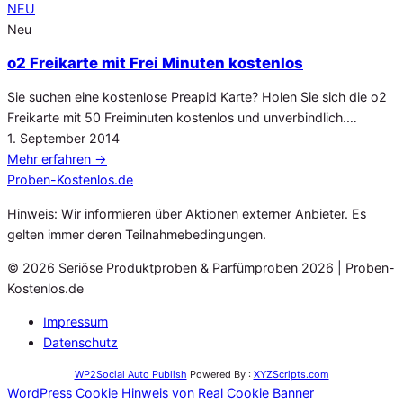
NEU
Neu
o2 Freikarte mit Frei Minuten kostenlos
Sie suchen eine kostenlose Preapid Karte? Holen Sie sich die o2
Freikarte mit 50 Freiminuten kostenlos und unverbindlich.…
Veröffentlicht
1. September 2014
am
Mehr erfahren
→
Proben
-Kostenlos.de
Hinweis: Wir informieren über Aktionen externer Anbieter. Es
gelten immer deren Teilnahmebedingungen.
© 2026 Seriöse Produktproben & Parfümproben 2026 | Proben-
Kostenlos.de
Impressum
Datenschutz
WP2Social Auto Publish
Powered By :
XYZScripts.com
WordPress Cookie Hinweis von Real Cookie Banner