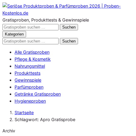
Zum
Inhalt
springen
Gratisproben, Produkttests & Gewinnspiele
Gratisproben
Suchen
durchsuchen
Kategorien
Gratisproben
Suchen
durchsuchen
Alle Gratisproben
Pflege & Kosmetik
Nahrungsmittel
Produkttests
Gewinnspiele
Parfümproben
Getränke Gratisproben
Hygieneproben
Startseite
Schlagwort: Apro Gratisprobe
Archiv