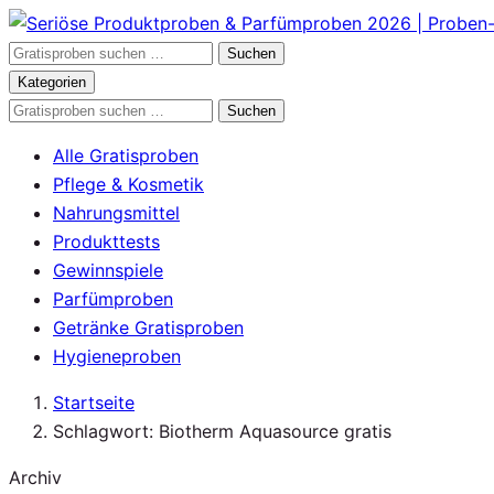
Zum
Inhalt
Gratisproben
Suchen
springen
durchsuchen
Kategorien
Gratisproben
Suchen
durchsuchen
Alle Gratisproben
Pflege & Kosmetik
Nahrungsmittel
Produkttests
Gewinnspiele
Parfümproben
Getränke Gratisproben
Hygieneproben
Startseite
Schlagwort: Biotherm Aquasource gratis
Archiv