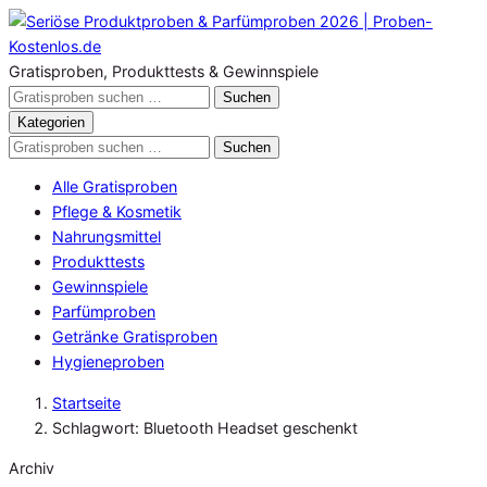
Zum
Inhalt
springen
Gratisproben, Produkttests & Gewinnspiele
Gratisproben
Suchen
durchsuchen
Kategorien
Gratisproben
Suchen
durchsuchen
Alle Gratisproben
Pflege & Kosmetik
Nahrungsmittel
Produkttests
Gewinnspiele
Parfümproben
Getränke Gratisproben
Hygieneproben
Startseite
Schlagwort: Bluetooth Headset geschenkt
Archiv