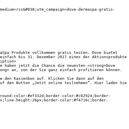
einfach bis 31. Dezember 2017 eines der Aktionsprodukte 
iption>

ong> an, von der Sie ganz einfach profitieren können.
e den Kassenbon auf. Klicken Sie dann auf den 
uf den Button „Jetzt online teilnehmen“. Hier laden Sie 
round-color:#ef332d;border-color:#c02924;border-
x;line-height:26px;border-color:#f4716c;border-