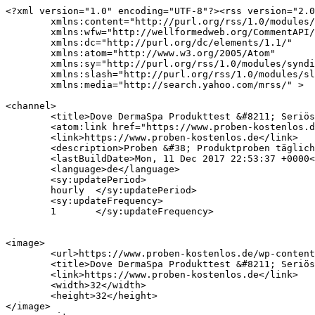
<?xml version="1.0" encoding="UTF-8"?><rss version="2.0
	xmlns:content="http://purl.org/rss/1.0/modules/content/"

	xmlns:wfw="http://wellformedweb.org/CommentAPI/"

	xmlns:dc="http://purl.org/dc/elements/1.1/"

	xmlns:atom="http://www.w3.org/2005/Atom"

	xmlns:sy="http://purl.org/rss/1.0/modules/syndication/"

	xmlns:slash="http://purl.org/rss/1.0/modules/slash/"

	xmlns:media="http://search.yahoo.com/mrss/" >

<channel>

	<title>Dove DermaSpa Produkttest &#8211; Seriöse Produktproben &amp; Parfümproben 2026 | Proben-Kostenlos.de</title>

	<atom:link href="https://www.proben-kostenlos.de/tags/dove-dermaspa-produkttest/feed" rel="self" type="application/rss+xml" />

	<link>https://www.proben-kostenlos.de</link>

	<description>Proben &#38; Produktproben täglich neu</description>

	<lastBuildDate>Mon, 11 Dec 2017 22:53:37 +0000</lastBuildDate>

	<language>de</language>

	<sy:updatePeriod>

	hourly	</sy:updatePeriod>

	<sy:updateFrequency>

	1	</sy:updateFrequency>

<image>

	<url>https://www.proben-kostenlos.de/wp-content/uploads/cropped-image00005-1-32x32.jpeg</url>

	<title>Dove DermaSpa Produkttest &#8211; Seriöse Produktproben &amp; Parfümproben 2026 | Proben-Kostenlos.de</title>

	<link>https://www.proben-kostenlos.de</link>

	<width>32</width>

	<height>32</height>

</image> 
