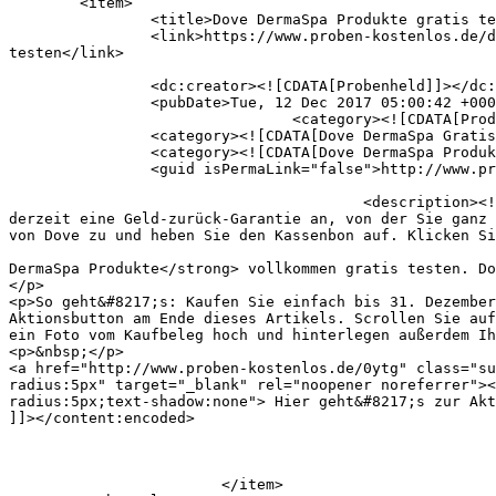
	<item>

		<title>Dove DermaSpa Produkte gratis testen</title>

		<link>https://www.proben-kostenlos.de/dove-dermaspa-gratis-testen.html?utm_source=rss&#038;utm_medium=rss&#038;utm_campaign=dove-dermaspa-gratis-
testen</link>

		<dc:creator><![CDATA[Probenheld]]></dc:creator>

		<pubDate>Tue, 12 Dec 2017 05:00:42 +0000</pubDate>

				<category><![CDATA[Produkttests]]></category>

		<category><![CDATA[Dove DermaSpa Gratisproben]]></category>

		<category><![CDATA[Dove DermaSpa Produkttest]]></category>

		<guid isPermaLink="false">http://www.proben-kostenlos.de/?p=5217</guid>

					<description><![CDATA[Sie haben jetzt die Chance die neuesten Dove DermaSpa Produkte vollkommen gratis testen. Dove bietet 
derzeit eine Geld-zurück-Garantie an, von der Sie ganz 
von Dove zu und heben Sie den Kassenbon auf. Klicken Si
										<content:encoded><![CDATA[<p>Sie haben jetzt die Chan
DermaSpa Produkte</strong> vollkommen gratis testen. Do
</p>

<p>So geht&#8217;s: Kaufen Sie einfach bis 31. Dezember
Aktionsbutton am Ende dieses Artikels. Scrollen Sie auf
ein Foto vom Kaufbeleg hoch und hinterlegen außerdem Ih
<p>&nbsp;</p>

<a href="http://www.proben-kostenlos.de/0ytg" class="su
radius:5px" target="_blank" rel="noopener noreferrer"><
radius:5px;text-shadow:none"> Hier geht&#8217;s zur Akt
]]></content:encoded>

			</item>
