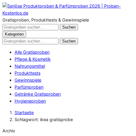
Zum
Inhalt
springen
Gratisproben, Produkttests & Gewinnspiele
Gratisproben
Suchen
durchsuchen
Kategorien
Gratisproben
Suchen
durchsuchen
Alle Gratisproben
Pflege & Kosmetik
Nahrungsmittel
Produkttests
Gewinnspiele
Parfümproben
Getränke Gratisproben
Hygieneproben
Startseite
Schlagwort: ikea gratisprobe
Archiv