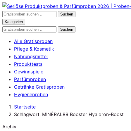
Zum
Inhalt
Gratisproben
Suchen
springen
durchsuchen
Kategorien
Gratisproben
Suchen
durchsuchen
Alle Gratisproben
Pflege & Kosmetik
Nahrungsmittel
Produkttests
Gewinnspiele
Parfümproben
Getränke Gratisproben
Hygieneproben
Startseite
Schlagwort: MINÉRAL89 Booster Hyaloron-Boost
Archiv