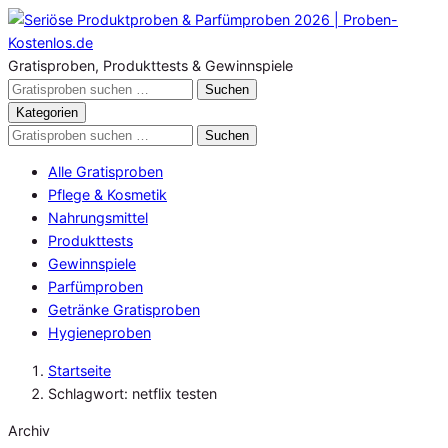
Zum
Inhalt
springen
Gratisproben, Produkttests & Gewinnspiele
Gratisproben
Suchen
durchsuchen
Kategorien
Gratisproben
Suchen
durchsuchen
Alle Gratisproben
Pflege & Kosmetik
Nahrungsmittel
Produkttests
Gewinnspiele
Parfümproben
Getränke Gratisproben
Hygieneproben
Startseite
Schlagwort: netflix testen
Archiv