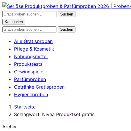
Zum
Inhalt
Gratisproben
Suchen
springen
durchsuchen
Kategorien
Gratisproben
Suchen
durchsuchen
Alle Gratisproben
Pflege & Kosmetik
Nahrungsmittel
Produkttests
Gewinnspiele
Parfümproben
Getränke Gratisproben
Hygieneproben
Startseite
Schlagwort: Nivea Produktset gratis
Archiv