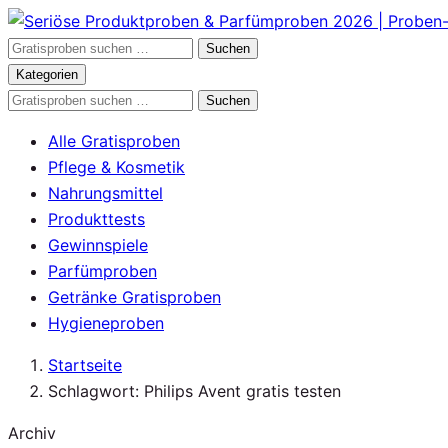
Zum
Inhalt
Gratisproben
Suchen
springen
durchsuchen
Kategorien
Gratisproben
Suchen
durchsuchen
Alle Gratisproben
Pflege & Kosmetik
Nahrungsmittel
Produkttests
Gewinnspiele
Parfümproben
Getränke Gratisproben
Hygieneproben
Startseite
Schlagwort: Philips Avent gratis testen
Archiv