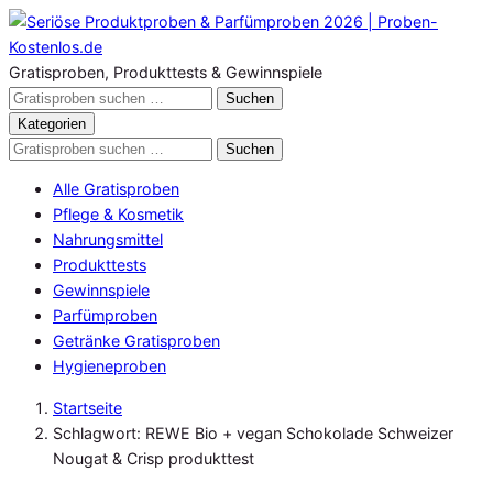
Zum
Inhalt
springen
Gratisproben, Produkttests & Gewinnspiele
Gratisproben
Suchen
durchsuchen
Kategorien
Gratisproben
Suchen
durchsuchen
Alle Gratisproben
Pflege & Kosmetik
Nahrungsmittel
Produkttests
Gewinnspiele
Parfümproben
Getränke Gratisproben
Hygieneproben
Startseite
Schlagwort: REWE Bio + vegan Schokolade Schweizer
Nougat & Crisp produkttest