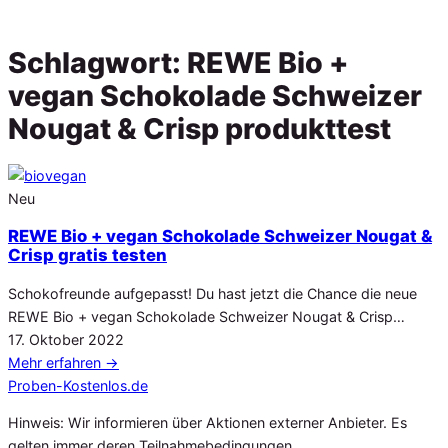
Schlagwort:
REWE Bio +
vegan Schokolade Schweizer
Nougat & Crisp produkttest
Neu
REWE Bio + vegan Schokolade Schweizer Nougat &
Crisp gratis testen
Schokofreunde aufgepasst! Du hast jetzt die Chance die neue
REWE Bio + vegan Schokolade Schweizer Nougat & Crisp…
Veröffentlicht
17. Oktober 2022
am
Mehr erfahren
→
Proben
-Kostenlos.de
Hinweis: Wir informieren über Aktionen externer Anbieter. Es
gelten immer deren Teilnahmebedingungen.