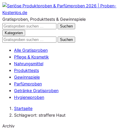
Zum
Inhalt
springen
Gratisproben, Produkttests & Gewinnspiele
Gratisproben
Suchen
durchsuchen
Kategorien
Gratisproben
Suchen
durchsuchen
Alle Gratisproben
Pflege & Kosmetik
Nahrungsmittel
Produkttests
Gewinnspiele
Parfümproben
Getränke Gratisproben
Hygieneproben
Startseite
Schlagwort: straffere Haut
Archiv