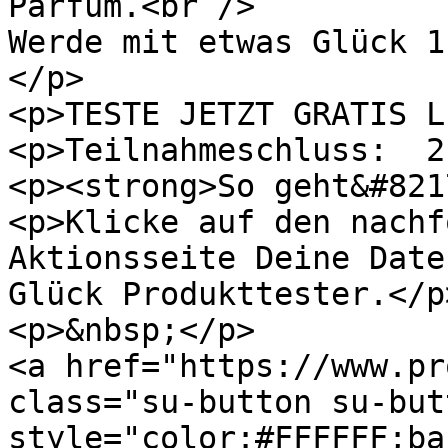
Parfum.<br />

Werde mit etwas Glück 1
</p>

<p>TESTE JETZT GRATIS L
<p>Teilnahmeschluss:  2
<p><strong>So geht&#821
<p>Klicke auf den nachf
Aktionsseite Deine Date
Glück Produkttester.</p>
<p>&nbsp;</p>

<a href="https://www.pr
class="su-button su-but
style="color:#FFFFFF;ba