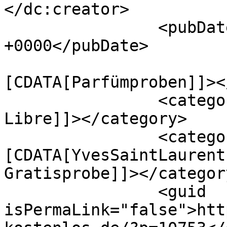
</dc:creator>

		<pubDate>Mon, 08 Nov 2021 21:33:57 
+0000</pubDate>

				<catego
[CDATA[Parfümproben]]><
		<category><![CDATA[Parfumprobe 
Libre]]></category>

		<category><!
[CDATA[YvesSaintLaurent
Gratisprobe]]></category
		<guid 
isPermaLink="false">htt