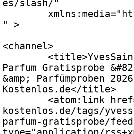
es/slash/"

	xmlns:media="http://search.yahoo.com/mrss/
" >

<channel>

	<title>YvesSaintLaurent Libre Eau de 
Parfum Gratisprobe &#82
&amp; Parfümproben 2026
Kostenlos.de</title>

	<atom:link href="https://www.proben-
kostenlos.de/tags/yvess
parfum-gratisprobe/feed
type="application/rss+x