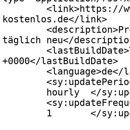
	<link>https://www.proben-
kostenlos.de</link>

	<description>Proben &#38; Produktproben 
täglich neu</description
	<lastBuildDate>Tue, 09 Nov 2021 05:57:16 
+0000</lastBuildDate>

	<language>de</language>

	<sy:updatePeriod>

	hourly	</sy:updatePeriod>

	<sy:updateFrequency>

	1	</sy:updateFrequency>
