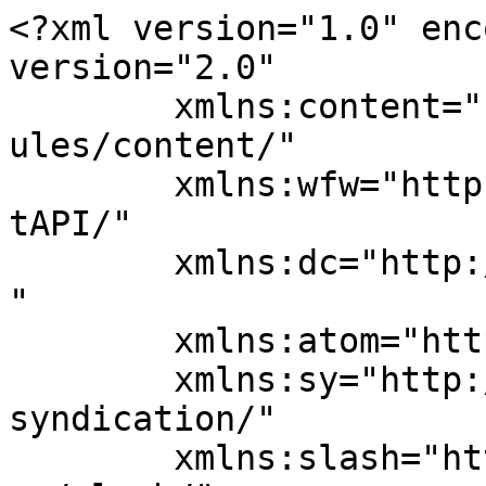
<?xml version="1.0" enc
version="2.0"

	xmlns:content="http://purl.org/rss/1.0/mod
ules/content/"

	xmlns:wfw="http://wellformedweb.org/Commen
tAPI/"

	xmlns:dc="http://purl.org/dc/elements/1.1/
"

	xmlns:atom="http://www.w3.org/2005/Atom"

	xmlns:sy="http://purl.org/rss/1.0/modules/
syndication/"

	xmlns:slash="http://purl.org/rss/1.0/modul