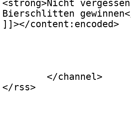
<strong>Nicht vergessen
Bierschlitten gewinnen<
]]></content:encoded>

			</item>
	</channel>
