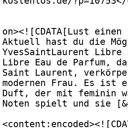
kostenlos.de/?p=10753</
					<de
on><![CDATA[Lust einen 
Aktuell hast du die Mög
YvesSaintLaurent Libre 
Libre Eau de Parfum, da
Saint Laurent, verkörpe
modernen Frau. Es ist e
Duft, der mit feminin w
Noten spielt und sie [&
<content:encoded><![CDA