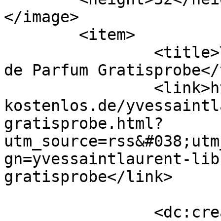
</image> 

	<item>

		<title>YvesSaintLaurent Libre Eau 
de Parfum Gratisprobe</
		<link>https://www.proben-
kostenlos.de/yvessaintl
gratisprobe.html?
utm_source=rss&#038;utm
gn=yvessaintlaurent-lib
gratisprobe</link>

		<dc:creator><![CDATA[Probenheld]]>