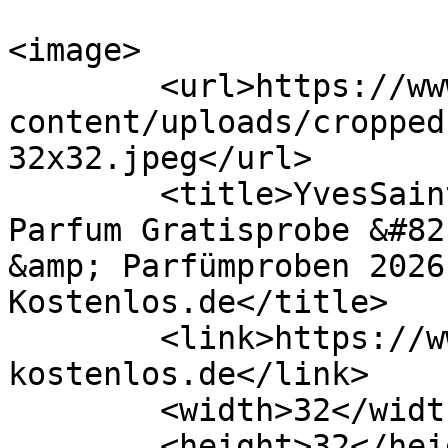
<image>

	<url>https://www.proben-kostenlos.de/wp-
content/uploads/cropped
32x32.jpeg</url>

	<title>YvesSaintLaurent Libre Eau de 
Parfum Gratisprobe &#82
&amp; Parfümproben 2026
Kostenlos.de</title>

	<link>https://www.proben-
kostenlos.de</link>

	<width>32</width>

	<height>32</height>
