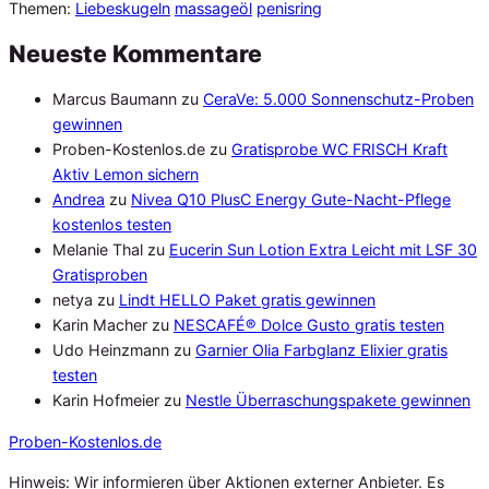
Themen:
Liebeskugeln
massageöl
penisring
Neueste Kommentare
Marcus Baumann
zu
CeraVe: 5.000 Sonnenschutz-Proben
gewinnen
Proben-Kostenlos.de
zu
Gratisprobe WC FRISCH Kraft
Aktiv Lemon sichern
Andrea
zu
Nivea Q10 PlusC Energy Gute-Nacht-Pflege
kostenlos testen
Melanie Thal
zu
Eucerin Sun Lotion Extra Leicht mit LSF 30
Gratisproben
netya
zu
Lindt HELLO Paket gratis gewinnen
Karin Macher
zu
NESCAFÉ® Dolce Gusto gratis testen
Udo Heinzmann
zu
Garnier Olia Farbglanz Elixier gratis
testen
Karin Hofmeier
zu
Nestle Überraschungspakete gewinnen
Proben
-Kostenlos.de
Hinweis: Wir informieren über Aktionen externer Anbieter. Es