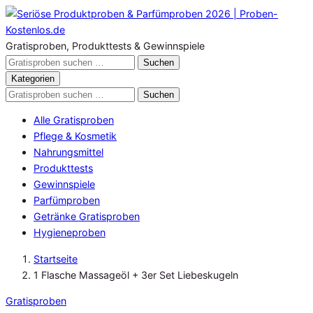
Zum
Inhalt
springen
Gratisproben, Produkttests & Gewinnspiele
Gratisproben
Suchen
durchsuchen
Kategorien
Gratisproben
Suchen
durchsuchen
Alle Gratisproben
Pflege & Kosmetik
Nahrungsmittel
Produkttests
Gewinnspiele
Parfümproben
Getränke Gratisproben
Hygieneproben
Startseite
1 Flasche Massageöl + 3er Set Liebeskugeln
Gratisproben