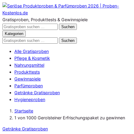
Zum
Inhalt
springen
Gratisproben, Produkttests & Gewinnspiele
Gratisproben
Suchen
durchsuchen
Kategorien
Gratisproben
Suchen
durchsuchen
Alle Gratisproben
Pflege & Kosmetik
Nahrungsmittel
Produkttests
Gewinnspiele
Parfümproben
Getränke Gratisproben
Hygieneproben
Startseite
1 von 1000 Gerolsteiner Erfrischungspaket zu gewinnen
Getränke Gratisproben