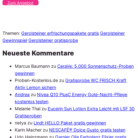
Zum Angebot
Themen:
Gerolsteiner erfrischungspakete gratis
Gerolsteiner
Gewinnspiel
Gerolsteiner gratisprobe
Neueste Kommentare
Marcus Baumann
zu
CeraVe: 5.000 Sonnenschutz-Proben
gewinnen
Proben-Kostenlos.de
zu
Gratisprobe WC FRISCH Kraft
Aktiv Lemon sichern
Andrea
zu
Nivea Q10 PlusC Energy Gute-Nacht-Pflege
kostenlos testen
Melanie Thal
zu
Eucerin Sun Lotion Extra Leicht mit LSF 30
Gratisproben
netya
zu
Lindt HELLO Paket gratis gewinnen
Karin Macher
zu
NESCAFÉ® Dolce Gusto gratis testen
Udo Heinzmann
zu
Garnier Olia Farbglanz Elixier gratis