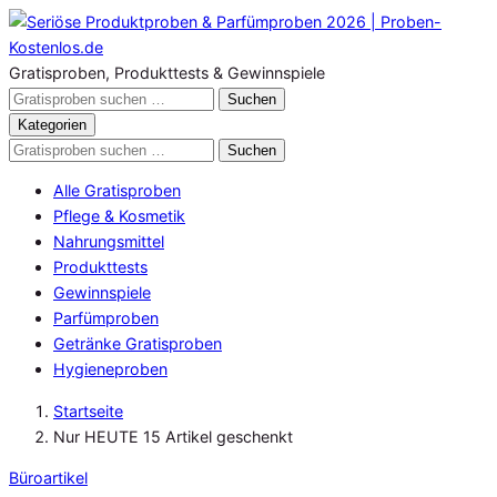
Zum
Inhalt
springen
Gratisproben, Produkttests & Gewinnspiele
Gratisproben
Suchen
durchsuchen
Kategorien
Gratisproben
Suchen
durchsuchen
Alle Gratisproben
Pflege & Kosmetik
Nahrungsmittel
Produkttests
Gewinnspiele
Parfümproben
Getränke Gratisproben
Hygieneproben
Startseite
Nur HEUTE 15 Artikel geschenkt
Büroartikel