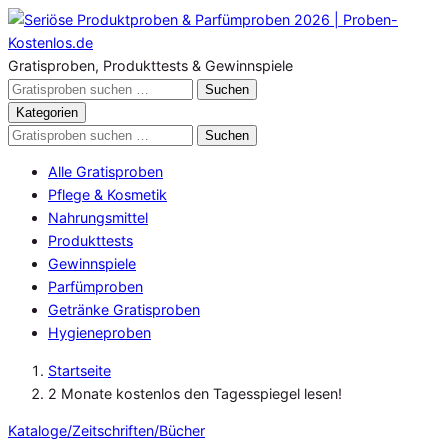
Zum
Inhalt
springen
Gratisproben, Produkttests & Gewinnspiele
Gratisproben
Suchen
durchsuchen
Kategorien
Gratisproben
Suchen
durchsuchen
Alle Gratisproben
Pflege & Kosmetik
Nahrungsmittel
Produkttests
Gewinnspiele
Parfümproben
Getränke Gratisproben
Hygieneproben
Startseite
2 Monate kostenlos den Tagesspiegel lesen!
Kataloge/Zeitschriften/Bücher