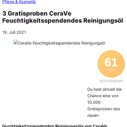
Pflege & Kosmetik
3 Gratisproben CeraVe
Feuchtigkeitsspendendes Reinigungsöl
Veröffentlicht
19. Juli 2021
am
61
/ 100
SEO Punktzahl
Du hast aktuell die
Chance eine von
10.000
Gratisproben des
neuen
feuchtigkeitsspendenden Reinigungsöls von CeraVe