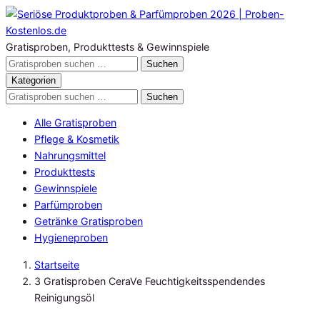
Zum
Inhalt
springen
Gratisproben, Produkttests & Gewinnspiele
Gratisproben
Suchen
durchsuchen
Kategorien
Gratisproben
Suchen
durchsuchen
Alle Gratisproben
Pflege & Kosmetik
Nahrungsmittel
Produkttests
Gewinnspiele
Parfümproben
Getränke Gratisproben
Hygieneproben
Startseite
3 Gratisproben CeraVe Feuchtigkeitsspendendes
Reinigungsöl