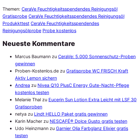
Themen:
CeraVe Feuchtigkeitsspendendes Reinigungsöl
Gratisprobe
CeraVe Feuchtigkeitsspendendes Reinigungsöl
Produkkttest
CeraVe Feuchtigkeitsspendendes
Reinigungsölprobe
Probe kostenlos
Neueste Kommentare
Marcus Baumann
zu
CeraVe: 5.000 Sonnenschutz-Proben
gewinnen
Proben-Kostenlos.de
zu
Gratisprobe WC FRISCH Kraft
Aktiv Lemon sichern
Andrea
zu
Nivea Q10 PlusC Energy Gute-Nacht-Pflege
kostenlos testen
Melanie Thal
zu
Eucerin Sun Lotion Extra Leicht mit LSF 30
Gratisproben
netya
zu
Lindt HELLO Paket gratis gewinnen
Karin Macher
zu
NESCAFÉ® Dolce Gusto gratis testen
Udo Heinzmann
zu
Garnier Olia Farbglanz Elixier gratis
testen