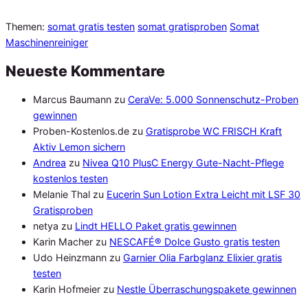
Themen:
somat gratis testen
somat gratisproben
Somat
Maschinenreiniger
Neueste Kommentare
Marcus Baumann
zu
CeraVe: 5.000 Sonnenschutz-Proben
gewinnen
Proben-Kostenlos.de
zu
Gratisprobe WC FRISCH Kraft
Aktiv Lemon sichern
Andrea
zu
Nivea Q10 PlusC Energy Gute-Nacht-Pflege
kostenlos testen
Melanie Thal
zu
Eucerin Sun Lotion Extra Leicht mit LSF 30
Gratisproben
netya
zu
Lindt HELLO Paket gratis gewinnen
Karin Macher
zu
NESCAFÉ® Dolce Gusto gratis testen
Udo Heinzmann
zu
Garnier Olia Farbglanz Elixier gratis
testen
Karin Hofmeier
zu
Nestle Überraschungspakete gewinnen