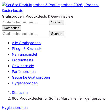
Zum
Inhalt
springen
Gratisproben, Produkttests & Gewinnspiele
Gratisproben
Suchen
durchsuchen
Kategorien
Gratisproben
Suchen
durchsuchen
Alle Gratisproben
Pflege & Kosmetik
Nahrungsmittel
Produkttests
Gewinnspiele
Parfümproben
Getränke Gratisproben
Hygieneproben
Startseite
600 Produkttester für Somat Maschinenreiniger gesucht
Hygieneproben