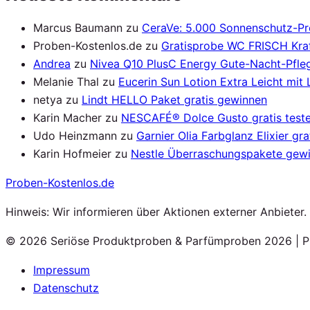
Marcus Baumann
zu
CeraVe: 5.000 Sonnenschutz-P
Proben-Kostenlos.de
zu
Gratisprobe WC FRISCH Kraf
Andrea
zu
Nivea Q10 PlusC Energy Gute-Nacht-Pfleg
Melanie Thal
zu
Eucerin Sun Lotion Extra Leicht mit
netya
zu
Lindt HELLO Paket gratis gewinnen
Karin Macher
zu
NESCAFÉ® Dolce Gusto gratis test
Udo Heinzmann
zu
Garnier Olia Farbglanz Elixier gra
Karin Hofmeier
zu
Nestle Überraschungspakete gew
Proben
-Kostenlos.de
Hinweis: Wir informieren über Aktionen externer Anbieter
© 2026 Seriöse Produktproben & Parfümproben 2026 | P
Impressum
Datenschutz