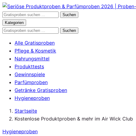
Zum
Inhalt
Gratisproben
Suchen
springen
durchsuchen
Kategorien
Gratisproben
Suchen
durchsuchen
Alle Gratisproben
Pflege & Kosmetik
Nahrungsmittel
Produkttests
Gewinnspiele
Parfümproben
Getränke Gratisproben
Hygieneproben
Startseite
Kostenlose Produktproben & mehr im Air Wick Club
Hygieneproben