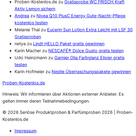
Proben-Kostenlos.de
zu
Gratisprobe WC FRISCH Kraft
Aktiv Lemon sichern
Andrea
zu
Nivea Q10 PlusC Energy Gute-Nacht-Pflege
kostenlos testen
Melanie Thal
zu
Eucerin Sun Lotion Extra Leicht mit LSF 30
Gratisproben
netya
zu
Lindt HELLO Paket gratis gewinnen
Karin Macher
zu
NESCAFÉ® Dolce Gusto gratis testen
Udo Heinzmann
zu
Garnier Olia Farbglanz Elixier gratis
testen
Karin Hofmeier
zu
Nestle Überraschungspakete gewinnen
Proben
-Kostenlos.de
Hinweis: Wir informieren über Aktionen externer Anbieter. Es
gelten immer deren Teilnahmebedingungen.
© 2026 Seriöse Produktproben & Parfümproben 2026 | Proben-
Kostenlos.de
Impressum