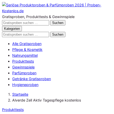
Zum
Inhalt
springen
Gratisproben, Produkttests & Gewinnspiele
Gratisproben
Suchen
durchsuchen
Kategorien
Gratisproben
Suchen
durchsuchen
Alle Gratisproben
Pflege & Kosmetik
Nahrungsmittel
Produkttests
Gewinnspiele
Parfümproben
Getränke Gratisproben
Hygieneproben
Startseite
Alverde Zell Aktiv Tagespflege kostenlos
Produkttests