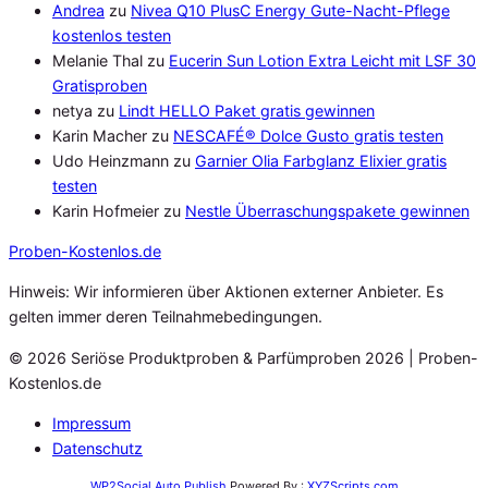
Andrea
zu
Nivea Q10 PlusC Energy Gute-Nacht-Pflege
kostenlos testen
Melanie Thal
zu
Eucerin Sun Lotion Extra Leicht mit LSF 30
Gratisproben
netya
zu
Lindt HELLO Paket gratis gewinnen
Karin Macher
zu
NESCAFÉ® Dolce Gusto gratis testen
Udo Heinzmann
zu
Garnier Olia Farbglanz Elixier gratis
testen
Karin Hofmeier
zu
Nestle Überraschungspakete gewinnen
Proben
-Kostenlos.de
Hinweis: Wir informieren über Aktionen externer Anbieter. Es
gelten immer deren Teilnahmebedingungen.
© 2026 Seriöse Produktproben & Parfümproben 2026 | Proben-
Kostenlos.de
Impressum
Datenschutz
WP2Social Auto Publish
Powered By :
XYZScripts.com