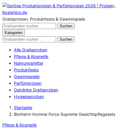
Zum
Inhalt
springen
Gratisproben, Produkttests & Gewinnspiele
Gratisproben
Suchen
durchsuchen
Kategorien
Gratisproben
Suchen
durchsuchen
Alle Gratisproben
Pflege & Kosmetik
Nahrungsmittel
Produkttests
Gewinnspiele
Parfümproben
Getränke Gratisproben
Hygieneproben
Startseite
Biotherm Homme Force Supreme Gesichtspflegesets
Pflege & Kosmetik