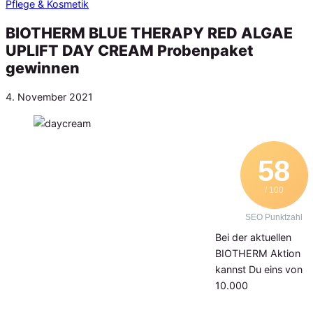
Pflege & Kosmetik
BIOTHERM BLUE THERAPY RED ALGAE
UPLIFT DAY CREAM Probenpaket
gewinnen
Veröffentlicht
4. November 2021
am
58
/ 100
SEO Punktzahl
Bei der aktuellen
BIOTHERM Aktion
kannst Du eins von
10.000