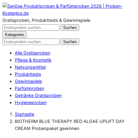
Zum
Inhalt
springen
Gratisproben, Produkttests & Gewinnspiele
Gratisproben
Suchen
durchsuchen
Kategorien
Gratisproben
Suchen
durchsuchen
Alle Gratisproben
Pflege & Kosmetik
Nahrungsmittel
Produkttests
Gewinnspiele
Parfümproben
Getränke Gratisproben
Hygieneproben
Startseite
BIOTHERM BLUE THERAPY RED ALGAE UPLIFT DAY
CREAM Probenpaket gewinnen