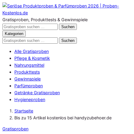
Zum
Inhalt
springen
Gratisproben, Produkttests & Gewinnspiele
Gratisproben
Suchen
durchsuchen
Kategorien
Gratisproben
Suchen
durchsuchen
Alle Gratisproben
Pflege & Kosmetik
Nahrungsmittel
Produkttests
Gewinnspiele
Parfümproben
Getränke Gratisproben
Hygieneproben
Startseite
Bis zu 15 Artikel kostenlos bei handyzubehoer.de
Gratisproben