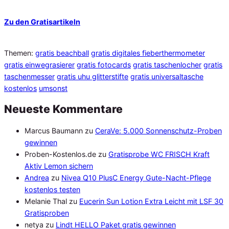
Zu den Gratisartikeln
Themen:
gratis beachball
gratis digitales fieberthermometer
gratis einwegrasierer
gratis fotocards
gratis taschenlocher
gratis
taschenmesser
gratis uhu glitterstifte
gratis universaltasche
kostenlos
umsonst
Neueste Kommentare
Marcus Baumann
zu
CeraVe: 5.000 Sonnenschutz-Proben
gewinnen
Proben-Kostenlos.de
zu
Gratisprobe WC FRISCH Kraft
Aktiv Lemon sichern
Andrea
zu
Nivea Q10 PlusC Energy Gute-Nacht-Pflege
kostenlos testen
Melanie Thal
zu
Eucerin Sun Lotion Extra Leicht mit LSF 30
Gratisproben
netya
zu
Lindt HELLO Paket gratis gewinnen