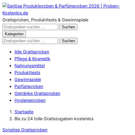
Zum
Inhalt
springen
Gratisproben, Produkttests & Gewinnspiele
Gratisproben
Suchen
durchsuchen
Kategorien
Gratisproben
Suchen
durchsuchen
Alle Gratisproben
Pflege & Kosmetik
Nahrungsmittel
Produkttests
Gewinnspiele
Parfümproben
Getränke Gratisproben
Hygieneproben
Startseite
Bis zu 24 tolle Gratiszugaben kostenlos
Sonstige Gratisproben