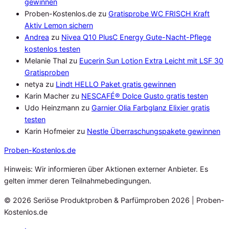
gewinnen
Proben-Kostenlos.de
zu
Gratisprobe WC FRISCH Kraft
Aktiv Lemon sichern
Andrea
zu
Nivea Q10 PlusC Energy Gute-Nacht-Pflege
kostenlos testen
Melanie Thal
zu
Eucerin Sun Lotion Extra Leicht mit LSF 30
Gratisproben
netya
zu
Lindt HELLO Paket gratis gewinnen
Karin Macher
zu
NESCAFÉ® Dolce Gusto gratis testen
Udo Heinzmann
zu
Garnier Olia Farbglanz Elixier gratis
testen
Karin Hofmeier
zu
Nestle Überraschungspakete gewinnen
Proben
-Kostenlos.de
Hinweis: Wir informieren über Aktionen externer Anbieter. Es
gelten immer deren Teilnahmebedingungen.
© 2026 Seriöse Produktproben & Parfümproben 2026 | Proben-
Kostenlos.de