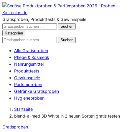
Zum
Inhalt
springen
Gratisproben, Produkttests & Gewinnspiele
Gratisproben
Suchen
durchsuchen
Kategorien
Gratisproben
Suchen
durchsuchen
Alle Gratisproben
Pflege & Kosmetik
Nahrungsmittel
Produkttests
Gewinnspiele
Parfümproben
Getränke Gratisproben
Hygieneproben
Startseite
blend-a-med 3D White in 2 neuen Sorten gratis testen
Gratisproben