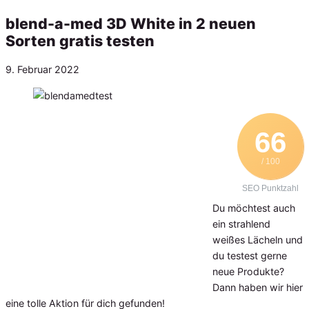
blend-a-med 3D White in 2 neuen
Sorten gratis testen
Veröffentlicht
9. Februar 2022
am
66
/ 100
SEO Punktzahl
Du möchtest auch
ein strahlend
weißes Lächeln und
du testest gerne
neue Produkte?
Dann haben wir hier
eine tolle Aktion für dich gefunden!