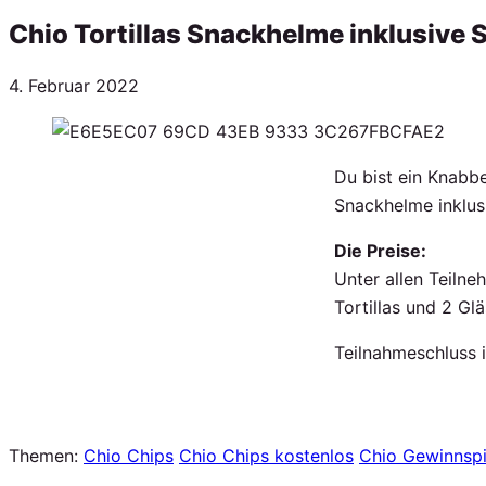
Chio Tortillas Snackhelme inklusive
Veröffentlicht
4. Februar 2022
am
Du bist ein Knabb
Snackhelme inklus
Die Preise:
Unter allen Teiln
Tortillas und 2 Gl
Teilnahmeschluss 
Themen:
Chio Chips
Chio Chips kostenlos
Chio Gewinnspi