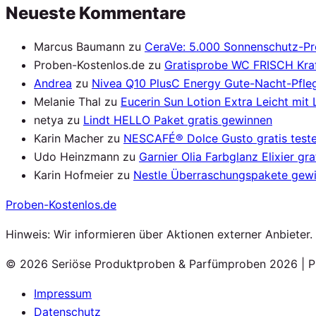
Neueste Kommentare
Marcus Baumann
zu
CeraVe: 5.000 Sonnenschutz-P
Proben-Kostenlos.de
zu
Gratisprobe WC FRISCH Kraf
Andrea
zu
Nivea Q10 PlusC Energy Gute-Nacht-Pfleg
Melanie Thal
zu
Eucerin Sun Lotion Extra Leicht mit
netya
zu
Lindt HELLO Paket gratis gewinnen
Karin Macher
zu
NESCAFÉ® Dolce Gusto gratis test
Udo Heinzmann
zu
Garnier Olia Farbglanz Elixier gra
Karin Hofmeier
zu
Nestle Überraschungspakete gew
Proben
-Kostenlos.de
Hinweis: Wir informieren über Aktionen externer Anbieter
© 2026 Seriöse Produktproben & Parfümproben 2026 | P
Impressum
Datenschutz