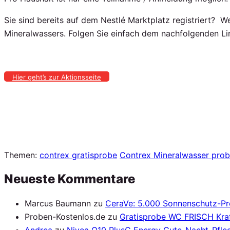
Sie sind bereits auf dem Nestlé Marktplatz registriert? W
Mineralwassers. Folgen Sie einfach dem nachfolgenden Li
Hier geht’s zur Aktionsseite
Themen:
contrex gratisprobe
Contrex Mineralwasser pro
Neueste Kommentare
Marcus Baumann
zu
CeraVe: 5.000 Sonnenschutz-P
Proben-Kostenlos.de
zu
Gratisprobe WC FRISCH Kraf
Andrea
zu
Nivea Q10 PlusC Energy Gute-Nacht-Pfleg