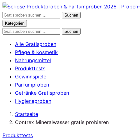
Zum
Inhalt
Gratisproben
Suchen
springen
durchsuchen
Kategorien
Gratisproben
Suchen
durchsuchen
Alle Gratisproben
Pflege & Kosmetik
Nahrungsmittel
Produkttests
Gewinnspiele
Parfümproben
Getränke Gratisproben
Hygieneproben
Startseite
Contrex Mineralwasser gratis probieren
Produkttests