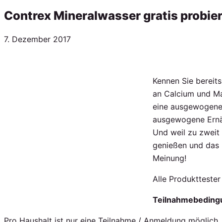
Contrex Mineralwasser gratis probie
Veröffentlicht
7. Dezember 2017
am
Kennen Sie bereit
an Calcium und Ma
eine ausgewogene 
ausgewogene Ernä
Und weil zu zweit
genießen und das n
Meinung!
Alle Produktteste
Teilnahmebeding
Pro Haushalt ist nur eine Teilnahme / Anmeldung möglich