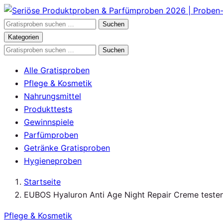
Zum
Inhalt
Gratisproben
Suchen
springen
durchsuchen
Kategorien
Gratisproben
Suchen
durchsuchen
Alle Gratisproben
Pflege & Kosmetik
Nahrungsmittel
Produkttests
Gewinnspiele
Parfümproben
Getränke Gratisproben
Hygieneproben
Startseite
EUBOS Hyaluron Anti Age Night Repair Creme teste
Pflege & Kosmetik