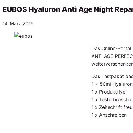
EUBOS Hyaluron Anti Age Night Repa
Veröffentlicht
14. März 2016
am
Das Online-Portal
ANTI AGE PERFECT
weiterverschenken
Das Testpaket bes
1 x 50ml Hyaluron
1 x Produktflyer
1 x Testerbroschü
1 x Zeitschrift fre
1 x Anschreiben