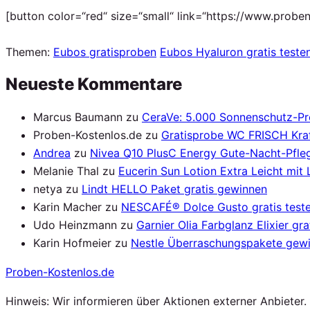
[button color=“red“ size=“small“ link=“https://www.proben
Themen:
Eubos gratisproben
Eubos Hyaluron gratis teste
Neueste Kommentare
Marcus Baumann
zu
CeraVe: 5.000 Sonnenschutz-P
Proben-Kostenlos.de
zu
Gratisprobe WC FRISCH Kraf
Andrea
zu
Nivea Q10 PlusC Energy Gute-Nacht-Pfleg
Melanie Thal
zu
Eucerin Sun Lotion Extra Leicht mit
netya
zu
Lindt HELLO Paket gratis gewinnen
Karin Macher
zu
NESCAFÉ® Dolce Gusto gratis test
Udo Heinzmann
zu
Garnier Olia Farbglanz Elixier gra
Karin Hofmeier
zu
Nestle Überraschungspakete gew
Proben
-Kostenlos.de
Hinweis: Wir informieren über Aktionen externer Anbieter