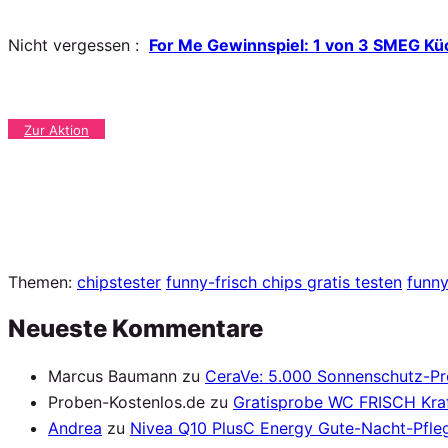
Nicht vergessen :
For Me Gewinnspiel: 1 von 3 SMEG K
Zur Aktion
Themen:
chipstester
funny-frisch chips gratis testen
funny
Neueste Kommentare
Marcus Baumann
zu
CeraVe: 5.000 Sonnenschutz-P
Proben-Kostenlos.de
zu
Gratisprobe WC FRISCH Kraf
Andrea
zu
Nivea Q10 PlusC Energy Gute-Nacht-Pfleg