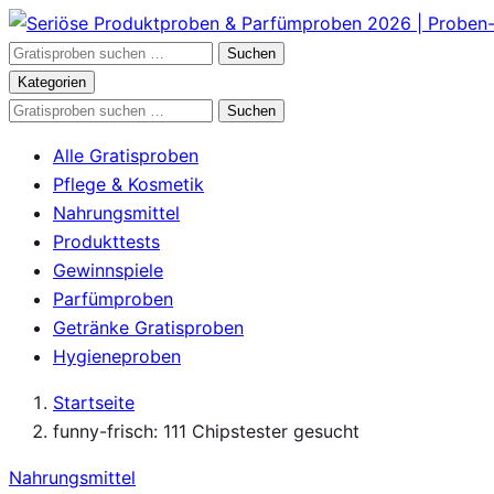
Zum
Inhalt
Gratisproben
Suchen
springen
durchsuchen
Kategorien
Gratisproben
Suchen
durchsuchen
Alle Gratisproben
Pflege & Kosmetik
Nahrungsmittel
Produkttests
Gewinnspiele
Parfümproben
Getränke Gratisproben
Hygieneproben
Startseite
funny-frisch: 111 Chipstester gesucht
Nahrungsmittel