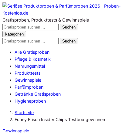
Zum
Inhalt
springen
Gratisproben, Produkttests & Gewinnspiele
Gratisproben
Suchen
durchsuchen
Kategorien
Gratisproben
Suchen
durchsuchen
Alle Gratisproben
Pflege & Kosmetik
Nahrungsmittel
Produkttests
Gewinnspiele
Parfümproben
Getränke Gratisproben
Hygieneproben
Startseite
Funny Frisch Insider Chips Testbox gewinnen
Gewinnspiele