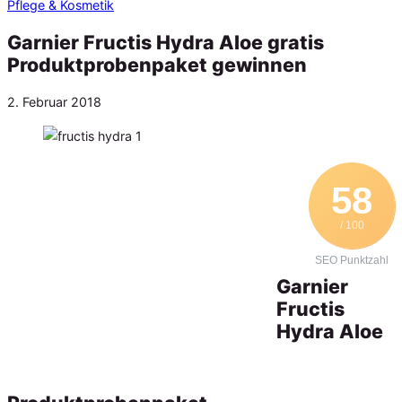
Pflege & Kosmetik
Garnier Fructis Hydra Aloe gratis
Produktprobenpaket gewinnen
Veröffentlicht
2. Februar 2018
am
58
/ 100
SEO Punktzahl
Garnier
Fructis
Hydra Aloe