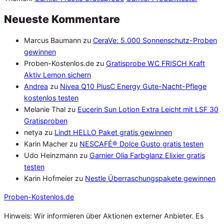
Neueste Kommentare
Marcus Baumann
zu
CeraVe: 5.000 Sonnenschutz-Proben
gewinnen
Proben-Kostenlos.de
zu
Gratisprobe WC FRISCH Kraft
Aktiv Lemon sichern
Andrea
zu
Nivea Q10 PlusC Energy Gute-Nacht-Pflege
kostenlos testen
Melanie Thal
zu
Eucerin Sun Lotion Extra Leicht mit LSF 30
Gratisproben
netya
zu
Lindt HELLO Paket gratis gewinnen
Karin Macher
zu
NESCAFÉ® Dolce Gusto gratis testen
Udo Heinzmann
zu
Garnier Olia Farbglanz Elixier gratis
testen
Karin Hofmeier
zu
Nestle Überraschungspakete gewinnen
Proben
-Kostenlos.de
Hinweis: Wir informieren über Aktionen externer Anbieter. Es