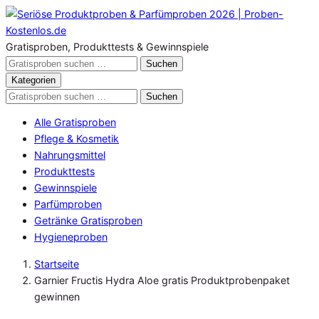
Zum
Inhalt
springen
Gratisproben, Produkttests & Gewinnspiele
Gratisproben
Suchen
durchsuchen
Kategorien
Gratisproben
Suchen
durchsuchen
Alle Gratisproben
Pflege & Kosmetik
Nahrungsmittel
Produkttests
Gewinnspiele
Parfümproben
Getränke Gratisproben
Hygieneproben
Startseite
Garnier Fructis Hydra Aloe gratis Produktprobenpaket
gewinnen