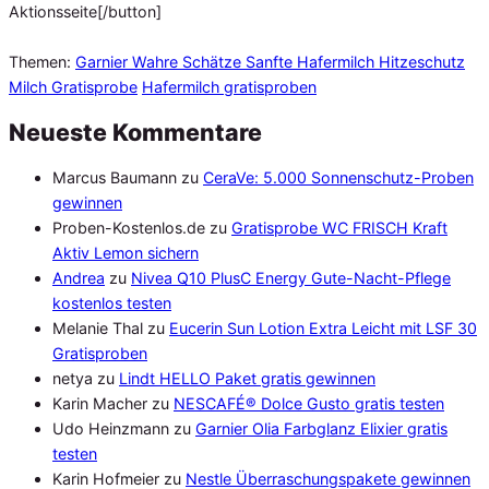
Aktionsseite[/button]
Themen:
Garnier Wahre Schätze Sanfte Hafermilch Hitzeschutz
Milch Gratisprobe
Hafermilch gratisproben
Neueste Kommentare
Marcus Baumann
zu
CeraVe: 5.000 Sonnenschutz-Proben
gewinnen
Proben-Kostenlos.de
zu
Gratisprobe WC FRISCH Kraft
Aktiv Lemon sichern
Andrea
zu
Nivea Q10 PlusC Energy Gute-Nacht-Pflege
kostenlos testen
Melanie Thal
zu
Eucerin Sun Lotion Extra Leicht mit LSF 30
Gratisproben
netya
zu
Lindt HELLO Paket gratis gewinnen
Karin Macher
zu
NESCAFÉ® Dolce Gusto gratis testen
Udo Heinzmann
zu
Garnier Olia Farbglanz Elixier gratis
testen
Karin Hofmeier
zu
Nestle Überraschungspakete gewinnen