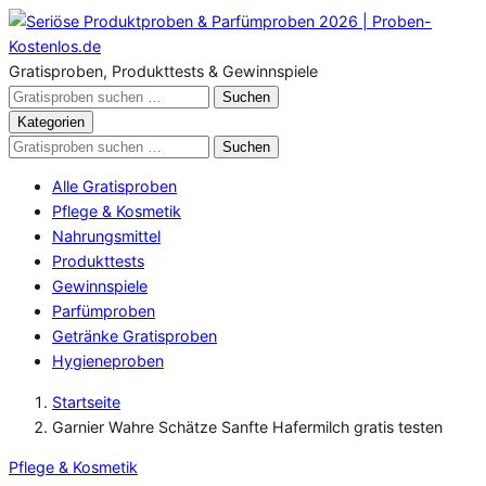
Zum
Inhalt
springen
Gratisproben, Produkttests & Gewinnspiele
Gratisproben
Suchen
durchsuchen
Kategorien
Gratisproben
Suchen
durchsuchen
Alle Gratisproben
Pflege & Kosmetik
Nahrungsmittel
Produkttests
Gewinnspiele
Parfümproben
Getränke Gratisproben
Hygieneproben
Startseite
Garnier Wahre Schätze Sanfte Hafermilch gratis testen
Pflege & Kosmetik