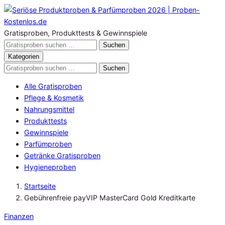
Zum
Inhalt
springen
Gratisproben, Produkttests & Gewinnspiele
Gratisproben
Suchen
durchsuchen
Kategorien
Gratisproben
Suchen
durchsuchen
Alle Gratisproben
Pflege & Kosmetik
Nahrungsmittel
Produkttests
Gewinnspiele
Parfümproben
Getränke Gratisproben
Hygieneproben
Startseite
Gebührenfreie payVIP MasterCard Gold Kreditkarte
Finanzen