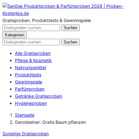
Zum
Inhalt
springen
Gratisproben, Produkttests & Gewinnspiele
Gratisproben
Suchen
durchsuchen
Kategorien
Gratisproben
Suchen
durchsuchen
Alle Gratisproben
Pflege & Kosmetik
Nahrungsmittel
Produkttests
Gewinnspiele
Parfümproben
Getränke Gratisproben
Hygieneproben
Startseite
Gerolsteiner: Gratis Baum pflanzen
Sonstige Gratisproben