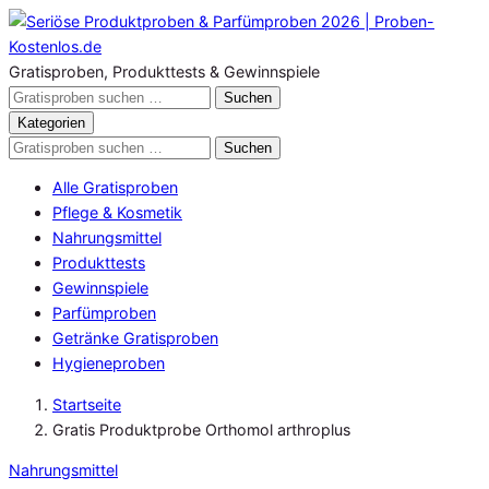
Zum
Inhalt
springen
Gratisproben, Produkttests & Gewinnspiele
Gratisproben
Suchen
durchsuchen
Kategorien
Gratisproben
Suchen
durchsuchen
Alle Gratisproben
Pflege & Kosmetik
Nahrungsmittel
Produkttests
Gewinnspiele
Parfümproben
Getränke Gratisproben
Hygieneproben
Startseite
Gratis Produktprobe Orthomol arthroplus
Nahrungsmittel