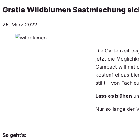
Gratis Wildblumen Saatmischung sic
Veröffentlicht
25. März 2022
am
Die Gartenzeit beg
jetzt die Möglich
Campact will mit d
kostenfrei das bie
stillt – von Fachl
Lass es blühen
und
Nur so lange der V
So geht’s: