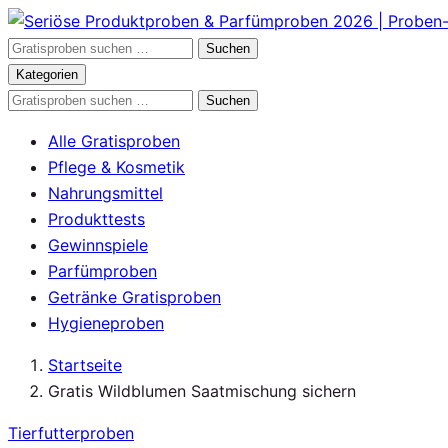
Zum
Inhalt
Gratisproben
Suchen
springen
durchsuchen
Kategorien
Gratisproben
Suchen
durchsuchen
Alle Gratisproben
Pflege & Kosmetik
Nahrungsmittel
Produkttests
Gewinnspiele
Parfümproben
Getränke Gratisproben
Hygieneproben
Startseite
Gratis Wildblumen Saatmischung sichern
Tierfutterproben