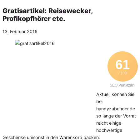
Gratisartikel: Reisewecker,
Profikopfhörer etc.
Veröffentlicht
13. Februar 2016
am
61
/ 100
SEO Punktzahl
Aktuell können Sie
bei
handyzubehoer.de
so lange der Vorrat
reicht einige
hochwertige
Geschenke umsonst in den Warenkorb packen: