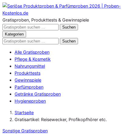
Zum
Inhalt
springen
Gratisproben, Produkttests & Gewinnspiele
Gratisproben
Suchen
durchsuchen
Kategorien
Gratisproben
Suchen
durchsuchen
Alle Gratisproben
Pflege & Kosmetik
Nahrungsmittel
Produkttests
Gewinnspiele
Parfümproben
Getränke Gratisproben
Hygieneproben
Startseite
Gratisartikel: Reisewecker, Profikopfhörer etc.
Sonstige Gratisproben