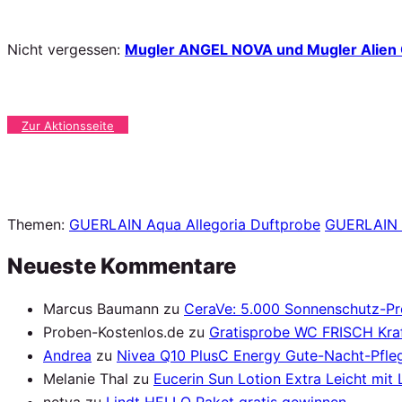
Nicht vergessen:
Mugler ANGEL NOVA und Mugler Alien 
Zur Aktionsseite
Themen:
GUERLAIN Aqua Allegoria Duftprobe
GUERLAIN 
Neueste Kommentare
Marcus Baumann
zu
CeraVe: 5.000 Sonnenschutz-P
Proben-Kostenlos.de
zu
Gratisprobe WC FRISCH Kraf
Andrea
zu
Nivea Q10 PlusC Energy Gute-Nacht-Pfleg
Melanie Thal
zu
Eucerin Sun Lotion Extra Leicht mit
netya
zu
Lindt HELLO Paket gratis gewinnen