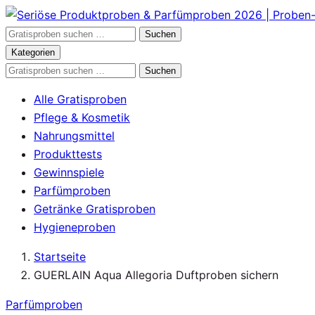
Zum
Inhalt
Gratisproben
Suchen
springen
durchsuchen
Kategorien
Gratisproben
Suchen
durchsuchen
Alle Gratisproben
Pflege & Kosmetik
Nahrungsmittel
Produkttests
Gewinnspiele
Parfümproben
Getränke Gratisproben
Hygieneproben
Startseite
GUERLAIN Aqua Allegoria Duftproben sichern
Parfümproben