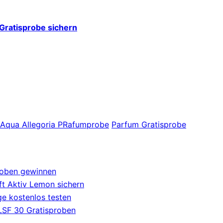
Gratisprobe sichern
Aqua Allegoria PRafumprobe
Parfum Gratisprobe
roben gewinnen
t Aktiv Lemon sichern
e kostenlos testen
 LSF 30 Gratisproben