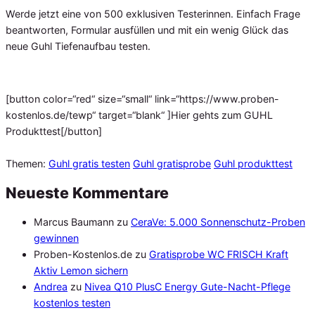
Werde jetzt eine von 500 exklusiven Testerinnen. Einfach Frage
beantworten, Formular ausfüllen und mit ein wenig Glück das
neue Guhl Tiefenaufbau testen.
[button color=“red“ size=“small“ link=“https://www.proben-
kostenlos.de/tewp“ target=“blank“ ]Hier gehts zum GUHL
Produkttest[/button]
Themen:
Guhl gratis testen
Guhl gratisprobe
Guhl produkttest
Neueste Kommentare
Marcus Baumann
zu
CeraVe: 5.000 Sonnenschutz-Proben
gewinnen
Proben-Kostenlos.de
zu
Gratisprobe WC FRISCH Kraft
Aktiv Lemon sichern
Andrea
zu
Nivea Q10 PlusC Energy Gute-Nacht-Pflege
kostenlos testen