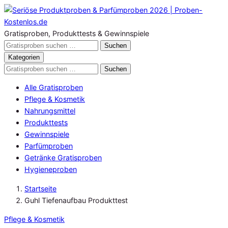
Zum
Inhalt
springen
Gratisproben, Produkttests & Gewinnspiele
Gratisproben
Suchen
durchsuchen
Kategorien
Gratisproben
Suchen
durchsuchen
Alle Gratisproben
Pflege & Kosmetik
Nahrungsmittel
Produkttests
Gewinnspiele
Parfümproben
Getränke Gratisproben
Hygieneproben
Startseite
Guhl Tiefenaufbau Produkttest
Pflege & Kosmetik