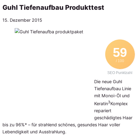
Guhl Tiefenaufbau Produkttest
Veröffentlicht
15. Dezember 2015
am
59
/ 100
SEO Punktzahl
Die neue Guhl
Tiefenaufbau Linie
mit Monoi-Öl und
3
Keratin
Komplex
repariert
geschädigtes Haar
bis zu 96%* – für strahlend schönes, gesundes Haar voller
Lebendigkeit und Ausstrahlung.