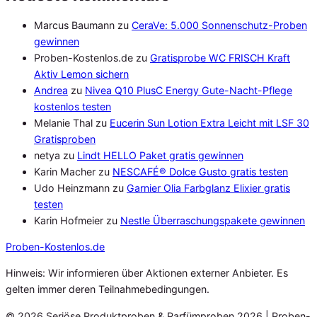
Marcus Baumann
zu
CeraVe: 5.000 Sonnenschutz-Proben
gewinnen
Proben-Kostenlos.de
zu
Gratisprobe WC FRISCH Kraft
Aktiv Lemon sichern
Andrea
zu
Nivea Q10 PlusC Energy Gute-Nacht-Pflege
kostenlos testen
Melanie Thal
zu
Eucerin Sun Lotion Extra Leicht mit LSF 30
Gratisproben
netya
zu
Lindt HELLO Paket gratis gewinnen
Karin Macher
zu
NESCAFÉ® Dolce Gusto gratis testen
Udo Heinzmann
zu
Garnier Olia Farbglanz Elixier gratis
testen
Karin Hofmeier
zu
Nestle Überraschungspakete gewinnen
Proben
-Kostenlos.de
Hinweis: Wir informieren über Aktionen externer Anbieter. Es
gelten immer deren Teilnahmebedingungen.
© 2026 Seriöse Produktproben & Parfümproben 2026 | Proben-