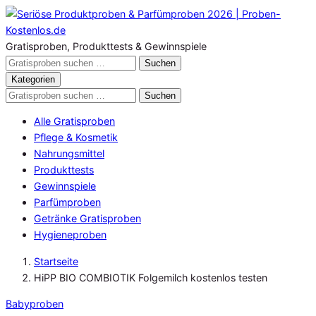
Zum
Inhalt
springen
Gratisproben, Produkttests & Gewinnspiele
Gratisproben
Suchen
durchsuchen
Kategorien
Gratisproben
Suchen
durchsuchen
Alle Gratisproben
Pflege & Kosmetik
Nahrungsmittel
Produkttests
Gewinnspiele
Parfümproben
Getränke Gratisproben
Hygieneproben
Startseite
HiPP BIO COMBIOTIK Folgemilch kostenlos testen
Babyproben