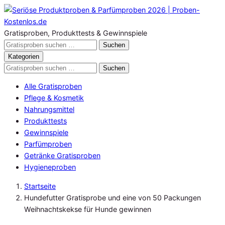
Zum
Inhalt
springen
Gratisproben, Produkttests & Gewinnspiele
Gratisproben
Suchen
durchsuchen
Kategorien
Gratisproben
Suchen
durchsuchen
Alle Gratisproben
Pflege & Kosmetik
Nahrungsmittel
Produkttests
Gewinnspiele
Parfümproben
Getränke Gratisproben
Hygieneproben
Startseite
Hundefutter Gratisprobe und eine von 50 Packungen
Weihnachtskekse für Hunde gewinnen