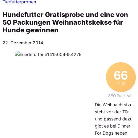
Tierfutterproben
Hundefutter Gratisprobe und eine von
50 Packungen Weihnachtskekse für
Hunde gewinnen
Veröffentlicht
22. Dezember 2014
am
66
/ 100
SEO Punktzahl
Die Weihnachtstzeit
steht vor der Tür
und passend dazu
gibt es bei Dinner
For Dogs neben