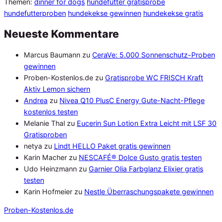
Themen:
dinner for dogs
hundefutter gratisprobe
hundefutterproben
hundekekse gewinnen
hundekekse gratis
Neueste Kommentare
Marcus Baumann
zu
CeraVe: 5.000 Sonnenschutz-Proben
gewinnen
Proben-Kostenlos.de
zu
Gratisprobe WC FRISCH Kraft
Aktiv Lemon sichern
Andrea
zu
Nivea Q10 PlusC Energy Gute-Nacht-Pflege
kostenlos testen
Melanie Thal
zu
Eucerin Sun Lotion Extra Leicht mit LSF 30
Gratisproben
netya
zu
Lindt HELLO Paket gratis gewinnen
Karin Macher
zu
NESCAFÉ® Dolce Gusto gratis testen
Udo Heinzmann
zu
Garnier Olia Farbglanz Elixier gratis
testen
Karin Hofmeier
zu
Nestle Überraschungspakete gewinnen
Proben
-Kostenlos.de