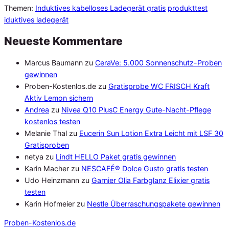
Themen:
Induktives kabelloses Ladegerät gratis
produkttest
iduktives ladegerät
Neueste Kommentare
Marcus Baumann
zu
CeraVe: 5.000 Sonnenschutz-Proben
gewinnen
Proben-Kostenlos.de
zu
Gratisprobe WC FRISCH Kraft
Aktiv Lemon sichern
Andrea
zu
Nivea Q10 PlusC Energy Gute-Nacht-Pflege
kostenlos testen
Melanie Thal
zu
Eucerin Sun Lotion Extra Leicht mit LSF 30
Gratisproben
netya
zu
Lindt HELLO Paket gratis gewinnen
Karin Macher
zu
NESCAFÉ® Dolce Gusto gratis testen
Udo Heinzmann
zu
Garnier Olia Farbglanz Elixier gratis
testen
Karin Hofmeier
zu
Nestle Überraschungspakete gewinnen
Proben
-Kostenlos.de