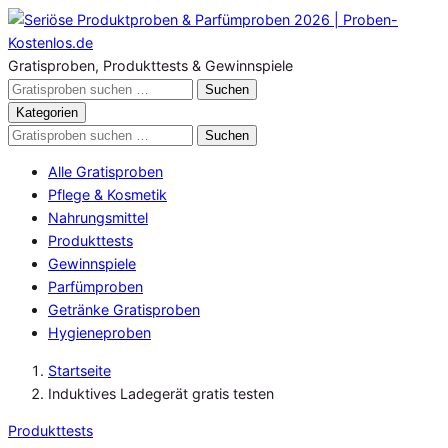
Zum
Inhalt
springen
Gratisproben, Produkttests & Gewinnspiele
Gratisproben
Suchen
durchsuchen
Kategorien
Gratisproben
Suchen
durchsuchen
Alle Gratisproben
Pflege & Kosmetik
Nahrungsmittel
Produkttests
Gewinnspiele
Parfümproben
Getränke Gratisproben
Hygieneproben
Startseite
Induktives Ladegerät gratis testen
Produkttests