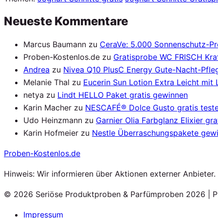
Neueste Kommentare
Marcus Baumann
zu
CeraVe: 5.000 Sonnenschutz-P
Proben-Kostenlos.de
zu
Gratisprobe WC FRISCH Kraf
Andrea
zu
Nivea Q10 PlusC Energy Gute-Nacht-Pfleg
Melanie Thal
zu
Eucerin Sun Lotion Extra Leicht mit
netya
zu
Lindt HELLO Paket gratis gewinnen
Karin Macher
zu
NESCAFÉ® Dolce Gusto gratis test
Udo Heinzmann
zu
Garnier Olia Farbglanz Elixier gra
Karin Hofmeier
zu
Nestle Überraschungspakete gew
Proben
-Kostenlos.de
Hinweis: Wir informieren über Aktionen externer Anbieter
© 2026 Seriöse Produktproben & Parfümproben 2026 | P
Impressum