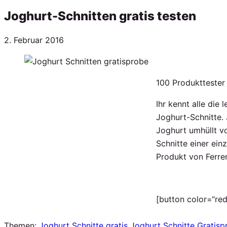
Joghurt-Schnitten gratis testen
Veröffentlicht
2. Februar 2016
am
100 Produkttester
Ihr kennt alle die
Joghurt-Schnitte. 
Joghurt umhüllt v
Schnitte einer ein
Produkt von Ferre
[button color=“red
Themen:
Joghurt Schnitte gratis
Joghurt Schnitte Gratisp