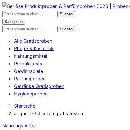
Zum
Inhalt
Gratisproben
Suchen
springen
durchsuchen
Kategorien
Gratisproben
Suchen
durchsuchen
Alle Gratisproben
Pflege & Kosmetik
Nahrungsmittel
Produkttests
Gewinnspiele
Parfümproben
Getränke Gratisproben
Hygieneproben
Startseite
Joghurt-Schnitten gratis testen
Nahrungsmittel