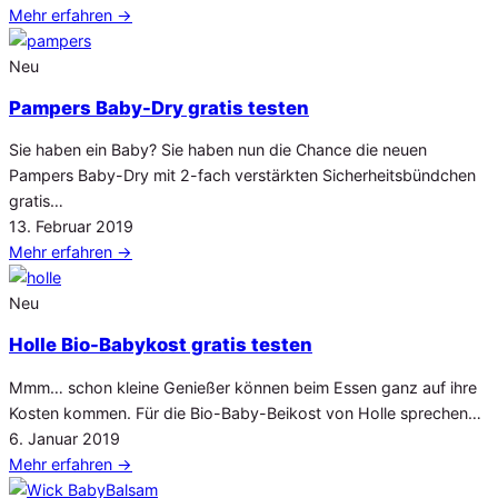
am
Mehr erfahren
→
Neu
Pampers Baby-Dry gratis testen
Sie haben ein Baby? Sie haben nun die Chance die neuen
Pampers Baby-Dry mit 2-fach verstärkten Sicherheitsbündchen
gratis…
Veröffentlicht
13. Februar 2019
am
Mehr erfahren
→
Neu
Holle Bio-Babykost gratis testen
Mmm… schon kleine Genießer können beim Essen ganz auf ihre
Kosten kommen. Für die Bio-Baby-Beikost von Holle sprechen…
Veröffentlicht
6. Januar 2019
am
Mehr erfahren
→