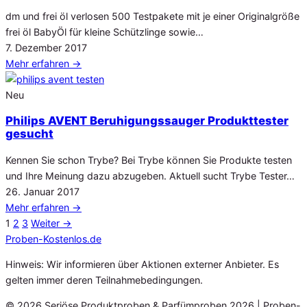
dm und frei öl verlosen 500 Testpakete mit je einer Originalgröße
frei öl BabyÖl für kleine Schützlinge sowie…
Veröffentlicht
7. Dezember 2017
am
Mehr erfahren
→
Neu
Philips AVENT Beruhigungssauger Produkttester
gesucht
Kennen Sie schon Trybe? Bei Trybe können Sie Produkte testen
und Ihre Meinung dazu abzugeben. Aktuell sucht Trybe Tester…
Veröffentlicht
26. Januar 2017
am
Mehr erfahren
→
Seitennummerierung
1
2
3
Weiter →
der
Proben
-Kostenlos.de
Beiträge
Hinweis: Wir informieren über Aktionen externer Anbieter. Es
gelten immer deren Teilnahmebedingungen.
© 2026 Seriöse Produktproben & Parfümproben 2026 | Proben-