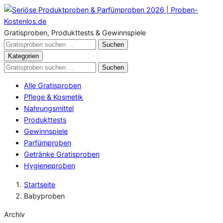
Zum
Inhalt
springen
Gratisproben, Produkttests & Gewinnspiele
Gratisproben
Suchen
durchsuchen
Kategorien
Gratisproben
Suchen
durchsuchen
Alle Gratisproben
Pflege & Kosmetik
Nahrungsmittel
Produkttests
Gewinnspiele
Parfümproben
Getränke Gratisproben
Hygieneproben
Startseite
Babyproben
Archiv