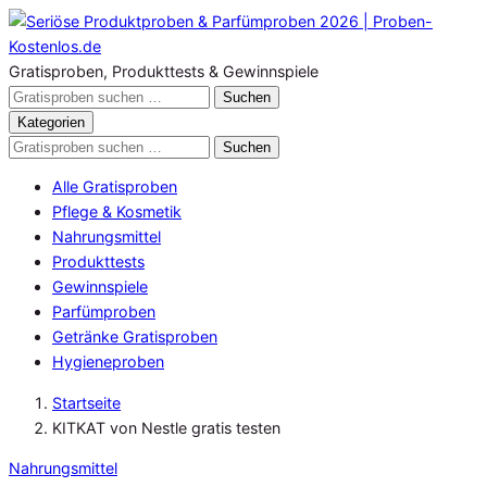
Zum
Inhalt
springen
Gratisproben, Produkttests & Gewinnspiele
Gratisproben
Suchen
durchsuchen
Kategorien
Gratisproben
Suchen
durchsuchen
Alle Gratisproben
Pflege & Kosmetik
Nahrungsmittel
Produkttests
Gewinnspiele
Parfümproben
Getränke Gratisproben
Hygieneproben
Startseite
KITKAT von Nestle gratis testen
Nahrungsmittel