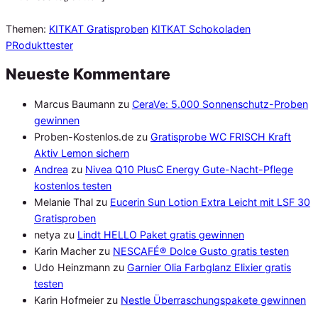
Themen:
KITKAT Gratisproben
KITKAT Schokoladen
PRodukttester
Neueste Kommentare
Marcus Baumann
zu
CeraVe: 5.000 Sonnenschutz-Proben
gewinnen
Proben-Kostenlos.de
zu
Gratisprobe WC FRISCH Kraft
Aktiv Lemon sichern
Andrea
zu
Nivea Q10 PlusC Energy Gute-Nacht-Pflege
kostenlos testen
Melanie Thal
zu
Eucerin Sun Lotion Extra Leicht mit LSF 30
Gratisproben
netya
zu
Lindt HELLO Paket gratis gewinnen
Karin Macher
zu
NESCAFÉ® Dolce Gusto gratis testen
Udo Heinzmann
zu
Garnier Olia Farbglanz Elixier gratis
testen
Karin Hofmeier
zu
Nestle Überraschungspakete gewinnen