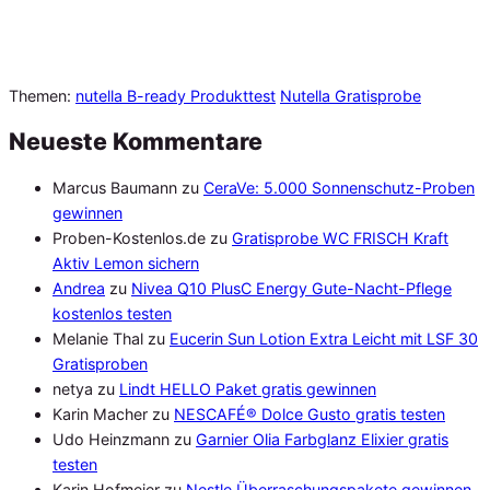
Themen:
nutella B-ready Produkttest
Nutella Gratisprobe
Neueste Kommentare
Marcus Baumann
zu
CeraVe: 5.000 Sonnenschutz-Proben
gewinnen
Proben-Kostenlos.de
zu
Gratisprobe WC FRISCH Kraft
Aktiv Lemon sichern
Andrea
zu
Nivea Q10 PlusC Energy Gute-Nacht-Pflege
kostenlos testen
Melanie Thal
zu
Eucerin Sun Lotion Extra Leicht mit LSF 30
Gratisproben
netya
zu
Lindt HELLO Paket gratis gewinnen
Karin Macher
zu
NESCAFÉ® Dolce Gusto gratis testen
Udo Heinzmann
zu
Garnier Olia Farbglanz Elixier gratis
testen
Karin Hofmeier
zu
Nestle Überraschungspakete gewinnen