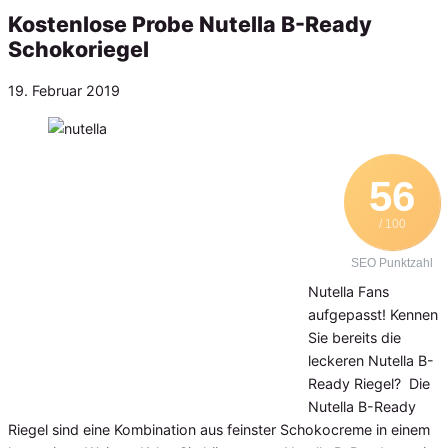
Kostenlose Probe Nutella B-Ready
Schokoriegel
Veröffentlicht
19. Februar 2019
am
56
/ 100
SEO Punktzahl
Nutella Fans
aufgepasst! Kennen
Sie bereits die
leckeren Nutella B-
Ready Riegel? Die
Nutella B-Ready
Riegel sind eine Kombination aus feinster Schokocreme in einem