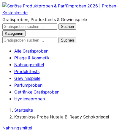
Zum
Inhalt
springen
Gratisproben, Produkttests & Gewinnspiele
Gratisproben
Suchen
durchsuchen
Kategorien
Gratisproben
Suchen
durchsuchen
Alle Gratisproben
Pflege & Kosmetik
Nahrungsmittel
Produkttests
Gewinnspiele
Parfümproben
Getränke Gratisproben
Hygieneproben
Startseite
Kostenlose Probe Nutella B-Ready Schokoriegel
Nahrungsmittel