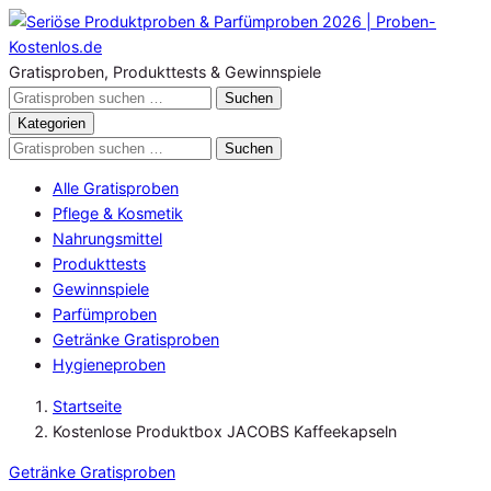
Zum
Inhalt
springen
Gratisproben, Produkttests & Gewinnspiele
Gratisproben
Suchen
durchsuchen
Kategorien
Gratisproben
Suchen
durchsuchen
Alle Gratisproben
Pflege & Kosmetik
Nahrungsmittel
Produkttests
Gewinnspiele
Parfümproben
Getränke Gratisproben
Hygieneproben
Startseite
Kostenlose Produktbox JACOBS Kaffeekapseln
Getränke Gratisproben