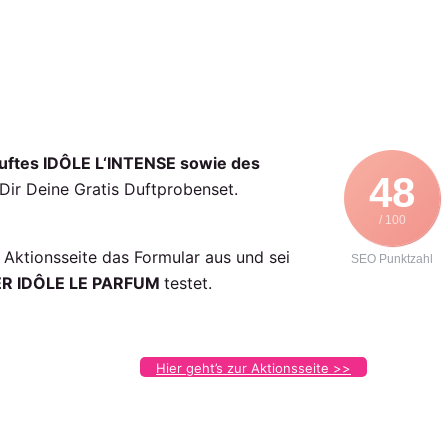
uftes IDÔLE L‘INTENSE sowie des
48
Dir Deine Gratis Duftprobenset.
/ 100
Aktionsseite das Formular aus und sei
SEO Punktzahl
KER IDÔLE LE PARFUM
testet.
Hier geht’s zur Aktionsseite >>