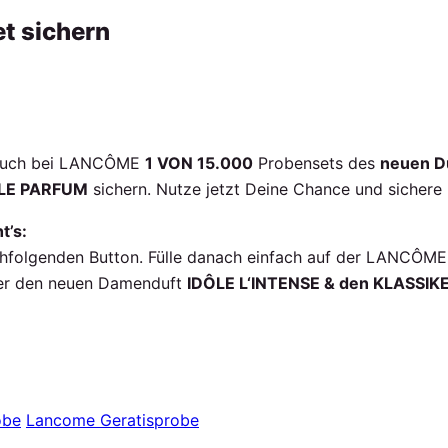
t sichern
r Euch bei LANCÔME
1 VON 15.000
Probensets des
neuen D
E LE PARFUM
sichern. Nutze jetzt Deine Chance und sichere 
t’s:
chfolgenden Button. Fülle danach einfach auf der LANCÔME 
der den neuen Damenduft
IDÔLE L‘INTENSE & den KLASSI
obe
Lancome Geratisprobe