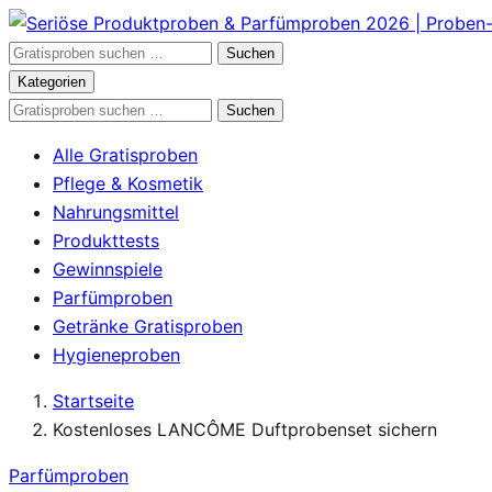
Zum
Inhalt
Gratisproben
Suchen
springen
durchsuchen
Kategorien
Gratisproben
Suchen
durchsuchen
Alle Gratisproben
Pflege & Kosmetik
Nahrungsmittel
Produkttests
Gewinnspiele
Parfümproben
Getränke Gratisproben
Hygieneproben
Startseite
Kostenloses LANCÔME Duftprobenset sichern
Parfümproben