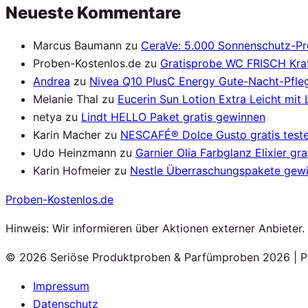
Neueste Kommentare
Marcus Baumann
zu
CeraVe: 5.000 Sonnenschutz-P
Proben-Kostenlos.de
zu
Gratisprobe WC FRISCH Kraf
Andrea
zu
Nivea Q10 PlusC Energy Gute-Nacht-Pfleg
Melanie Thal
zu
Eucerin Sun Lotion Extra Leicht mit
netya
zu
Lindt HELLO Paket gratis gewinnen
Karin Macher
zu
NESCAFÉ® Dolce Gusto gratis test
Udo Heinzmann
zu
Garnier Olia Farbglanz Elixier gra
Karin Hofmeier
zu
Nestle Überraschungspakete gew
Proben
-Kostenlos.de
Hinweis: Wir informieren über Aktionen externer Anbieter
© 2026 Seriöse Produktproben & Parfümproben 2026 | P
Impressum
Datenschutz