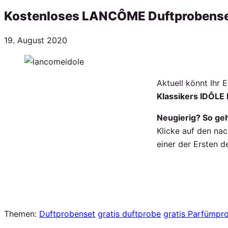
Kostenloses LANCÔME Duftprobense
Veröffentlicht
19. August 2020
am
Aktuell könnt Ih
Klassikers IDÔL
Neugierig? So geh
Klicke auf den na
einer der Ersten 
Themen:
Duftprobenset
gratis duftprobe
gratis Parfümpr