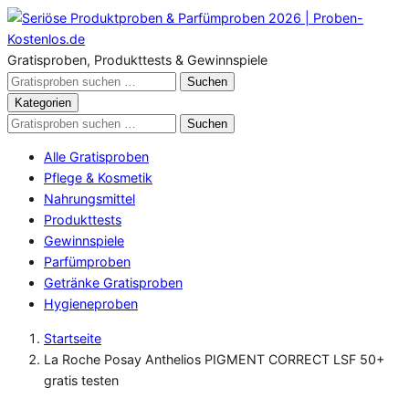
Zum
Inhalt
springen
Gratisproben, Produkttests & Gewinnspiele
Gratisproben
Suchen
durchsuchen
Kategorien
Gratisproben
Suchen
durchsuchen
Alle Gratisproben
Pflege & Kosmetik
Nahrungsmittel
Produkttests
Gewinnspiele
Parfümproben
Getränke Gratisproben
Hygieneproben
Startseite
La Roche Posay Anthelios PIGMENT CORRECT LSF 50+
gratis testen